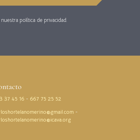
uestra política de privacidad.
ontacto
3 37 45 16
-
667 75 25 52
rloshortelanomerino@gmail.com
-
rloshortelanomerino@icava.org