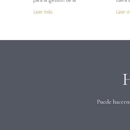
para la gestión de la
fuera a
Leer más
Leer 
H
Puede hacernos