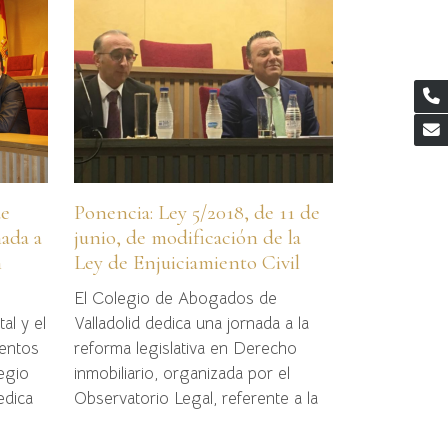
de
Ponencia: Ley 5/2018, de 11 de
nada a
junio, de modificación de la
n
Ley de Enjuiciamiento Civil
El Colegio de Abogados de
al y el
Valladolid dedica una jornada a la
entos
reforma legislativa en Derecho
egio
inmobiliario, organizada por el
edica
Observatorio Legal, referente a la