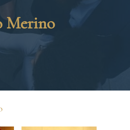
o Merino
o