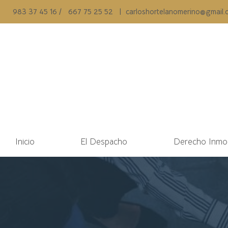
983 37 45 16
/
667 75 25 52
|
carloshortelanomerino@gmail.
Inicio
El Despacho
Derecho Inmobi