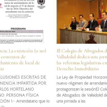
cia: La extinción (o no)
El Colegio de Abogados 
s contratos de
Valladolid dedica una jor
damiento de local de
las reformas legislativas e
io
Derecho Inmobiliario
LUSIONES ESCRITAS DE
La Ley de Propiedad Horizont
NENCIA IMPARTIDA POR
nuevo régimen de arrendami
ARLOS HORTELANO
protagonizan la sesiónEl Col
O. PERSONA FÍSICA
de Abogados de Valladolid d
IÓN 1.- Arrendatario que lo
una jornada a las